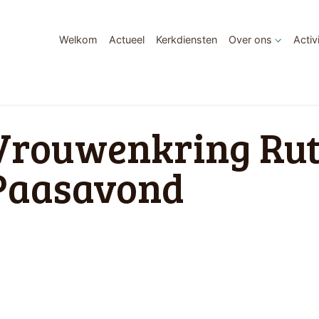
Welkom
Actueel
Kerkdiensten
Over ons
Activ
Vrouwenkring Rut
Paasavond